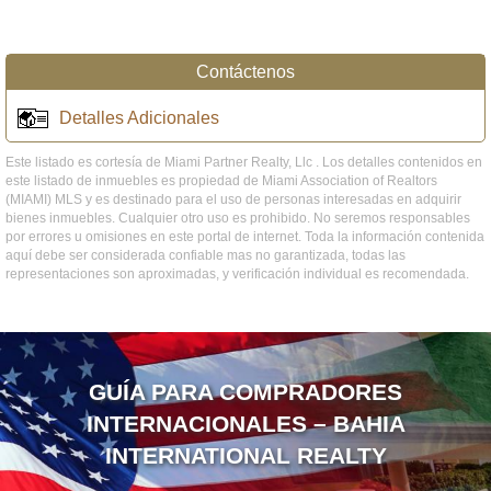
Contáctenos
Detalles Adicionales
Este listado es cortesía de Miami Partner Realty, Llc . Los detalles contenidos en
este listado de inmuebles es propiedad de Miami Association of Realtors
(MIAMI) MLS y es destinado para el uso de personas interesadas en adquirir
bienes inmuebles. Cualquier otro uso es prohibido. No seremos responsables
por errores u omisiones en este portal de internet. Toda la información contenida
aquí debe ser considerada confiable mas no garantizada, todas las
representaciones son aproximadas, y verificación individual es recomendada.
GUÍA PARA COMPRADORES
INTERNACIONALES – BAHIA
INTERNATIONAL REALTY