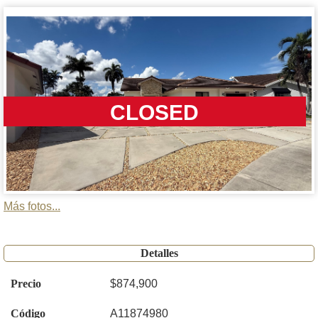
CLOSED
Más fotos...
Detalles
Precio
$874,900
Código
A11874980