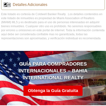
Detalles Adicionales
Este listado es cortesía de Coldwell Banker Realty . Los detalles contenidos en
este listado de inmuebles es propiedad de Miami Association of Realtors
(MIAMI) MLS y es destinado para el uso de personas interesadas en adquirir
bienes inmuebles. Cualquier otro uso es prohibido. No seremos responsables
por errores u omisiones en este portal de internet. Toda la información contenida
aquí debe ser considerada confiable mas no garantizada, todas las
representaciones son aproximadas, y verificación individual es recomendada.
GUÍA PARA COMPRADORES
INTERNACIONALES – BAHIA
INTERNATIONAL REALTY
Obtenga la Guía Gratuita