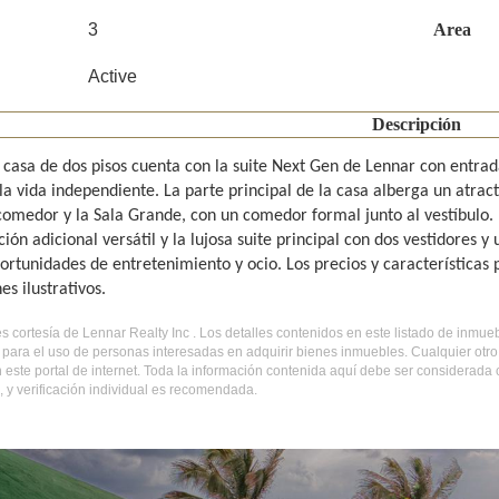
3
Area
Active
Descripción
 casa de dos pisos cuenta con la suite Next Gen de Lennar con entra
a vida independiente. La parte principal de la casa alberga un atrac
 comedor y la Sala Grande, con un comedor formal junto al vestíbulo. 
ión adicional versátil y la lujosa suite principal con dos vestidores y
portunidades de entretenimiento y ocio. Los precios y características 
nes ilustrativos.
 es cortesía de Lennar Realty Inc . Los detalles contenidos en este listado de inm
 para el uso de personas interesadas en adquirir bienes inmuebles. Cualquier otr
 este portal de internet. Toda la información contenida aquí debe ser considerada
 y verificación individual es recomendada.