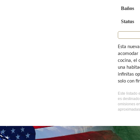
Baños
Status
Esta nueva
acomodar l
cocina, el
una habitac
infinitas o
solo con fi
Este listado
es destinado
omisiones en
aproximadas,