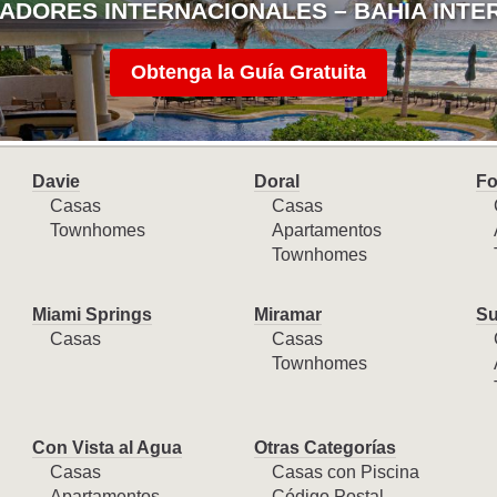
ADORES INTERNACIONALES – BAHIA INTE
Obtenga la Guía Gratuita
Davie
Doral
Fo
Casas
Casas
Townhomes
Apartamentos
Townhomes
Miami Springs
Miramar
Su
Casas
Casas
Townhomes
Con Vista al Agua
Otras Categorías
Casas
Casas con Piscina
Apartamentos
Código Postal