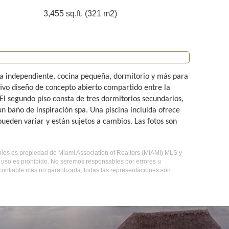
3,455 sq.ft. (321 m2)
da independiente, cocina pequeña, dormitorio y más para
tivo diseño de concepto abierto compartido entre la
El segundo piso consta de tres dormitorios secundarios,
 un baño de inspiración spa. Una piscina incluida ofrece
pueden variar y están sujetos a cambios. Las fotos son
uebles es propiedad de Miami Association of Realtors (MIAMI) MLS y
o uso es prohibido. No seremos responsables por errores u
 confiable mas no garantizada, todas las representaciones son