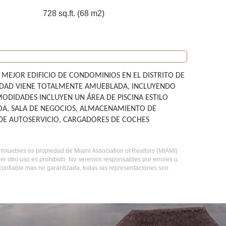
728 sq.ft. (68 m2)
EJOR EDIFICIO DE CONDOMINIOS EN EL DISTRITO DE
UNIDAD VIENE TOTALMENTE AMUEBLADA, INCLUYENDO
DIDADES INCLUYEN UN ÁREA DE PISCINA ESTILO
COA, SALA DE NEGOCIOS, ALMACENAMIENTO DE
 DE AUTOSERVICIO, CARGADORES DE COCHES
de inmuebles es propiedad de Miami Association of Realtors (MIAMI)
er otro uso es prohibido. No seremos responsables por errores u
 confiable mas no garantizada, todas las representaciones son