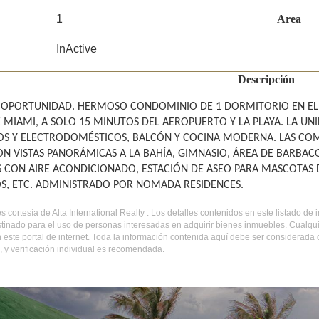
1
Area
InActive
Descripción
E OPORTUNIDAD. HERMOSO CONDOMINIO DE 1 DORMITORIO EN EL M
 MIAMI, A SOLO 15 MINUTOS DEL AEROPUERTO Y LA PLAYA. LA 
OS Y ELECTRODOMÉSTICOS, BALCÓN Y COCINA MODERNA. LAS COMO
ON VISTAS PANORÁMICAS A LA BAHÍA, GIMNASIO, ÁREA DE BARBA
AS CON AIRE ACONDICIONADO, ESTACIÓN DE ASEO PARA MASCOTAS
OS, ETC. ADMINISTRADO POR NOMADA RESIDENCES.
es cortesía de Alta International Realty . Los detalles contenidos en este listado 
tinado para el uso de personas interesadas en adquirir bienes inmuebles. Cualqui
 este portal de internet. Toda la información contenida aquí debe ser considerada
 y verificación individual es recomendada.