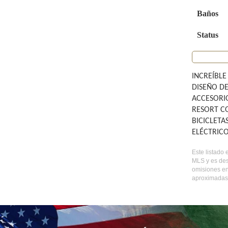
Baños
Status
INCREÍBL
DISEÑO DE
ACCESORI
RESORT C
BICICLET
ELÉCTRIC
Este listado 
MLS y es des
omisiones en
aproximadas,