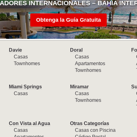
ADORES INTERNACIONALES – BAHIA INTE
Obtenga la Guía Gratuita
Davie
Doral
Fo
Casas
Casas
Townhomes
Apartamentos
Townhomes
Miami Springs
Miramar
Su
Casas
Casas
Townhomes
Con Vista al Agua
Otras Categorías
Casas
Casas con Piscina
Apartamentos
Código Postal