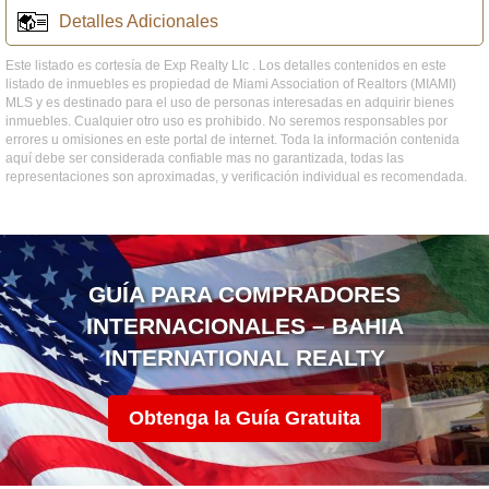
Detalles Adicionales
Este listado es cortesía de Exp Realty Llc . Los detalles contenidos en este
listado de inmuebles es propiedad de Miami Association of Realtors (MIAMI)
MLS y es destinado para el uso de personas interesadas en adquirir bienes
inmuebles. Cualquier otro uso es prohibido. No seremos responsables por
errores u omisiones en este portal de internet. Toda la información contenida
aquí debe ser considerada confiable mas no garantizada, todas las
representaciones son aproximadas, y verificación individual es recomendada.
GUÍA PARA COMPRADORES
INTERNACIONALES – BAHIA
INTERNATIONAL REALTY
Obtenga la Guía Gratuita