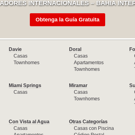
ADORES INTERNACIONALES – BAHIA INTE
Obtenga la Guía Gratuita
Davie
Doral
Fo
Casas
Casas
Townhomes
Apartamentos
Townhomes
Miami Springs
Miramar
Su
Casas
Casas
Townhomes
Con Vista al Agua
Otras Categorías
Casas
Casas con Piscina
Apartamentos
Código Postal