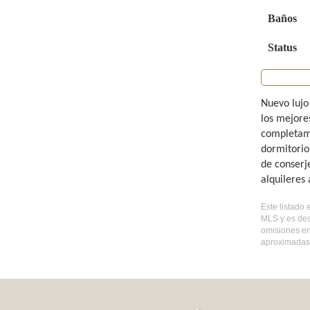
Baños
Status
Nuevo lujo
los mejore
completame
dormitorio
de conserj
alquileres 
Este listado 
MLS y es des
omisiones en
aproximadas,