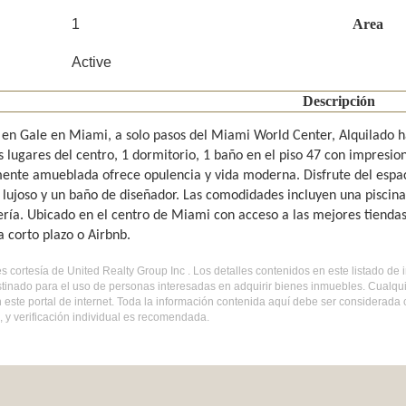
1
Area
Active
Descripción
 en Gale en Miami, a solo pasos del Miami World Center, Alquilado ha
s lugares del centro, 1 dormitorio, 1 baño en el piso 47 con impresio
nte amueblada ofrece opulencia y vida moderna. Disfrute del espac
 lujoso y un baño de diseñador. Las comodidades incluyen una piscina e
ería. Ubicado en el centro de Miami con acceso a las mejores tiendas 
a corto plazo o Airbnb.
es cortesía de United Realty Group Inc . Los detalles contenidos en este listado d
tinado para el uso de personas interesadas en adquirir bienes inmuebles. Cualqui
 este portal de internet. Toda la información contenida aquí debe ser considerada
 y verificación individual es recomendada.