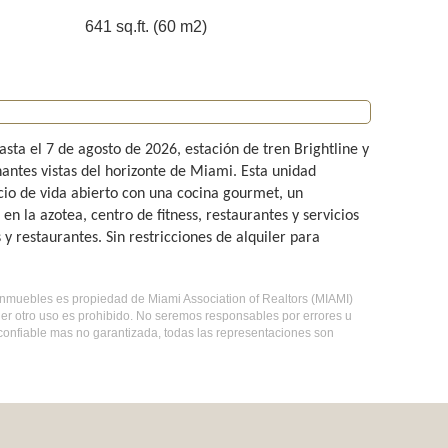
641 sq.ft. (60 m2)
sta el 7 de agosto de 2026, estación de tren Brightline y
nantes vistas del horizonte de Miami. Esta unidad
io de vida abierto con una cocina gourmet, un
n la azotea, centro de fitness, restaurantes y servicios
y restaurantes. Sin restricciones de alquiler para
e inmuebles es propiedad de Miami Association of Realtors (MIAMI)
er otro uso es prohibido. No seremos responsables por errores u
 confiable mas no garantizada, todas las representaciones son