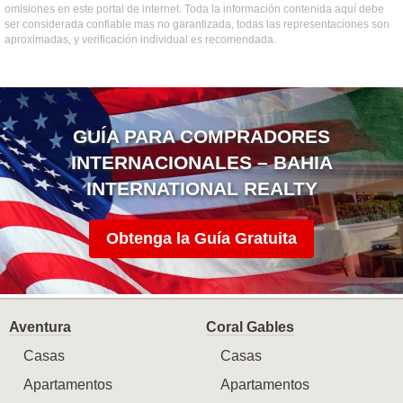
omisiones en este portal de internet. Toda la información contenida aquí debe
ser considerada confiable mas no garantizada, todas las representaciones son
aproximadas, y verificación individual es recomendada.
GUÍA PARA COMPRADORES
INTERNACIONALES – BAHIA
INTERNATIONAL REALTY
Obtenga la Guía Gratuita
Aventura
Coral Gables
Casas
Casas
Apartamentos
Apartamentos