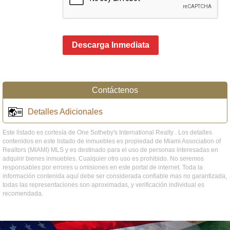
Descarga Inmediata
Contáctenos
Detalles Adicionales
Este listado es cortesía de One Sotheby's International Realty . Los detalles
contenidos en este listado de inmuebles es propiedad de Miami Association of
Realtors (MIAMI) MLS y es destinado para el uso de personas interesadas en
adquirir bienes inmuebles. Cualquier otro uso es prohibido. No seremos
responsables por errores u omisiones en este portal de internet. Toda la
información contenida aquí debe ser considerada confiable mas no garantizada,
todas las representaciones son aproximadas, y verificación individual es
recomendada.