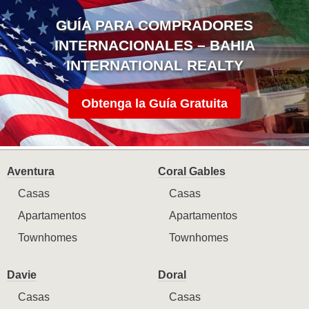
GUÍA PARA COMPRADORES
INTERNACIONALES – BAHIA
INTERNATIONAL REALTY
Obtenga la Guía Gratuita
Aventura
Coral Gables
Casas
Casas
Apartamentos
Apartamentos
Townhomes
Townhomes
Davie
Doral
Casas
Casas