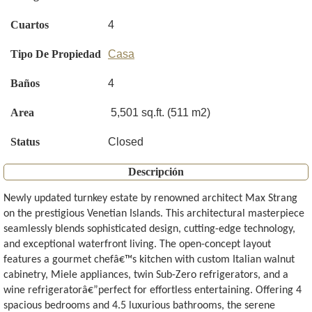
Cuartos
4
Tipo De Propiedad
Casa
Baños
4
Area
5,501 sq.ft. (511 m2)
Status
Closed
Descripción
Newly updated turnkey estate by renowned architect Max Strang
on the prestigious Venetian Islands. This architectural masterpiece
seamlessly blends sophisticated design, cutting-edge technology,
and exceptional waterfront living. The open-concept layout
features a gourmet chefâ€™s kitchen with custom Italian walnut
cabinetry, Miele appliances, twin Sub-Zero refrigerators, and a
wine refrigeratorâ€”perfect for effortless entertaining. Offering 4
spacious bedrooms and 4.5 luxurious bathrooms, the serene