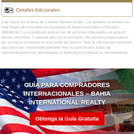
Detalles Adicionales
Este listado es cortesía de Coldwell Banker Realty . Los detalles contenidos en
este listado de inmuebles es propiedad de Miami Association of Realtors
(MIAMI) MLS y es destinado para el uso de personas interesadas en adquirir
bienes inmuebles. Cualquier otro uso es prohibido. No seremos responsables
por errores u omisiones en este portal de internet. Toda la información contenida
aquí debe ser considerada confiable mas no garantizada, todas las
representaciones son aproximadas, y verificación individual es recomendada.
GUÍA PARA COMPRADORES
INTERNACIONALES – BAHIA
INTERNATIONAL REALTY
Obtenga la Guía Gratuita