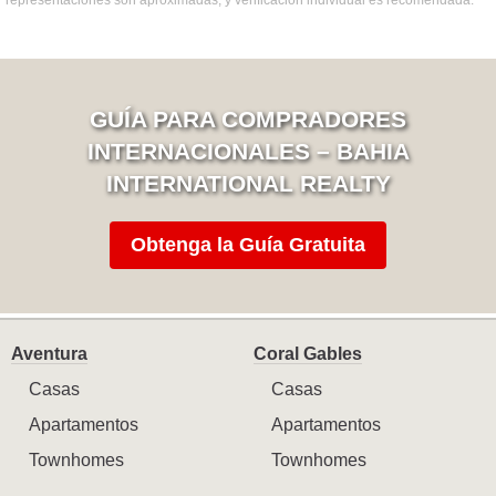
representaciones son aproximadas, y verificación individual es recomendada.
GUÍA PARA COMPRADORES
INTERNACIONALES – BAHIA
INTERNATIONAL REALTY
Obtenga la Guía Gratuita
Aventura
Coral Gables
Casas
Casas
Apartamentos
Apartamentos
Townhomes
Townhomes