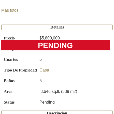
Más fotos...
Detalles
Precio
$5,800,000
PENDING
Código
A11906662
Cuartos
5
Tipo De Propiedad
Casa
Baños
5
Area
3,646 sq.ft. (339 m2)
Status
Pending
Descripción