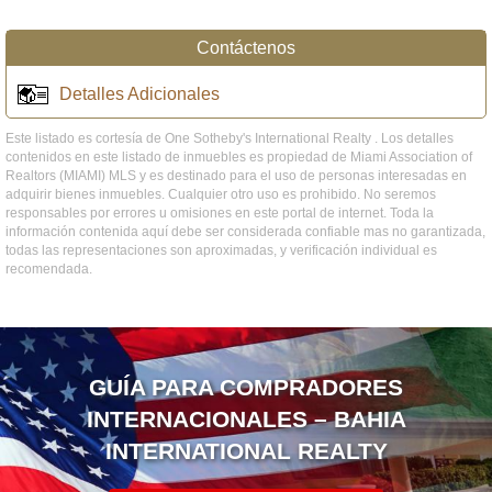
Contáctenos
Detalles Adicionales
Este listado es cortesía de One Sotheby's International Realty . Los detalles
contenidos en este listado de inmuebles es propiedad de Miami Association of
Realtors (MIAMI) MLS y es destinado para el uso de personas interesadas en
adquirir bienes inmuebles. Cualquier otro uso es prohibido. No seremos
responsables por errores u omisiones en este portal de internet. Toda la
información contenida aquí debe ser considerada confiable mas no garantizada,
todas las representaciones son aproximadas, y verificación individual es
recomendada.
GUÍA PARA COMPRADORES
INTERNACIONALES – BAHIA
INTERNATIONAL REALTY