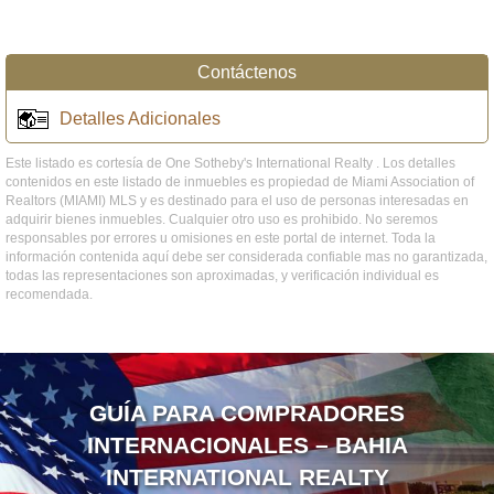
Contáctenos
Detalles Adicionales
Este listado es cortesía de One Sotheby's International Realty . Los detalles
contenidos en este listado de inmuebles es propiedad de Miami Association of
Realtors (MIAMI) MLS y es destinado para el uso de personas interesadas en
adquirir bienes inmuebles. Cualquier otro uso es prohibido. No seremos
responsables por errores u omisiones en este portal de internet. Toda la
información contenida aquí debe ser considerada confiable mas no garantizada,
todas las representaciones son aproximadas, y verificación individual es
recomendada.
GUÍA PARA COMPRADORES
INTERNACIONALES – BAHIA
INTERNATIONAL REALTY