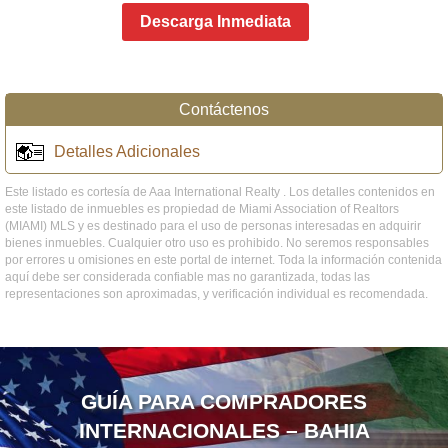
Descarga Inmediata
Contáctenos
Detalles Adicionales
Este listado es cortesía de Aaa International Realty . Los detalles contenidos en
este listado de inmuebles es propiedad de Miami Association of Realtors
(MIAMI) MLS y es destinado para el uso de personas interesadas en adquirir
bienes inmuebles. Cualquier otro uso es prohibido. No seremos responsables
por errores u omisiones en este portal de internet. Toda la información contenida
aquí debe ser considerada confiable mas no garantizada, todas las
representaciones son aproximadas, y verificación individual es recomendada.
GUÍA PARA COMPRADORES
INTERNACIONALES – BAHIA