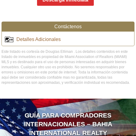
Contáctenos
Detalles Adicionales
Este listado es cortesía de Douglas Elliman . Los detalles contenidos en este
listado de inmuebles es propiedad de Miami Association of Realtors (MIAMI)
MLS y es destinado para el uso de personas interesadas en adquirir bienes
inmuebles. Cualquier otro uso es prohibido. No seremos responsables por
errores u omisiones en este portal de internet. Toda la información contenida
aquí debe ser considerada confiable mas no garantizada, todas las
representaciones son aproximadas, y verificación individual es recomendada.
GUÍA PARA COMPRADORES
INTERNACIONALES – BAHIA
INTERNATIONAL REALTY