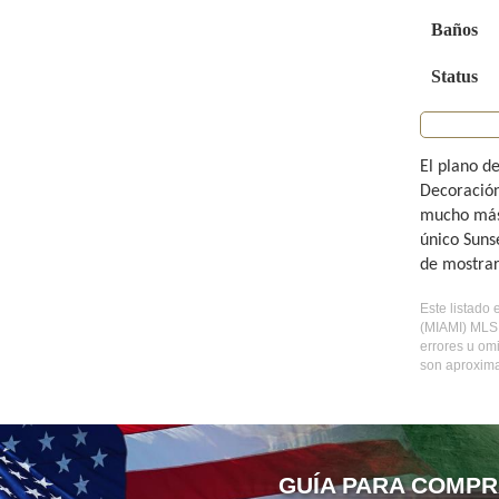
Baños
Status
El plano d
Decoración
mucho más.
único Sunse
de mostrar.
Este listado 
(MIAMI) MLS 
errores u om
son aproxima
GUÍA PARA COMPR