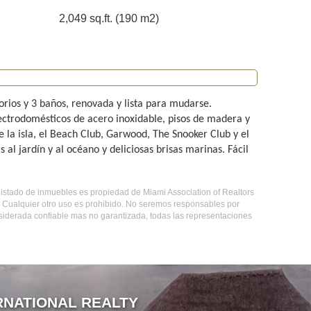
2,049 sq.ft. (190 m2)
rios y 3 baños, renovada y lista para mudarse.
ectrodomésticos de acero inoxidable, pisos de madera y
la isla, el Beach Club, Garwood, The Snooker Club y el
 al jardín y al océano y deliciosas brisas marinas. Fácil
e listado de inmuebles es propiedad de Miami Association of Realtors
. Cualquier otro uso es prohibido. No seremos responsables por
nsiderada confiable mas no garantizada, todas las representaciones
RNATIONAL REALTY