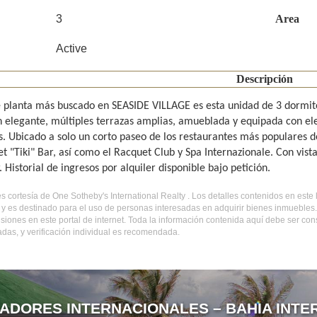
3
Area
Active
Descripción
e planta más buscado en SEASIDE VILLAGE es esta unidad de 3 dormito
 elegante, múltiples terrazas amplias, amueblada y equipada con el
 Ubicado a solo un corto paseo de los restaurantes más populares de 
t "Tiki" Bar, así como el Racquet Club y Spa Internazionale. Con vistas
 Historial de ingresos por alquiler disponible bajo petición.
es cortesía de One Sotheby's International Realty . Los detalles contenidos en est
y es destinado para el uso de personas interesadas en adquirir bienes inmuebles
isiones en este portal de internet. Toda la información contenida aquí debe ser co
das, y verificación individual es recomendada.
ADORES INTERNACIONALES – BAHIA INTE