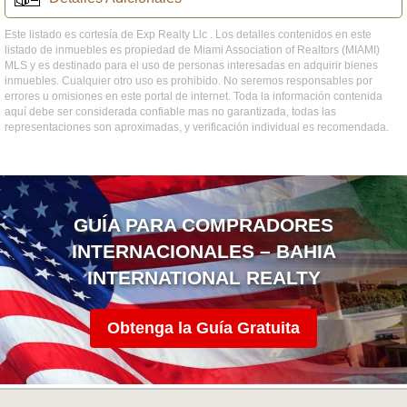
Este listado es cortesía de Exp Realty Llc . Los detalles contenidos en este
listado de inmuebles es propiedad de Miami Association of Realtors (MIAMI)
MLS y es destinado para el uso de personas interesadas en adquirir bienes
inmuebles. Cualquier otro uso es prohibido. No seremos responsables por
errores u omisiones en este portal de internet. Toda la información contenida
aquí debe ser considerada confiable mas no garantizada, todas las
representaciones son aproximadas, y verificación individual es recomendada.
GUÍA PARA COMPRADORES
INTERNACIONALES – BAHIA
INTERNATIONAL REALTY
Obtenga la Guía Gratuita