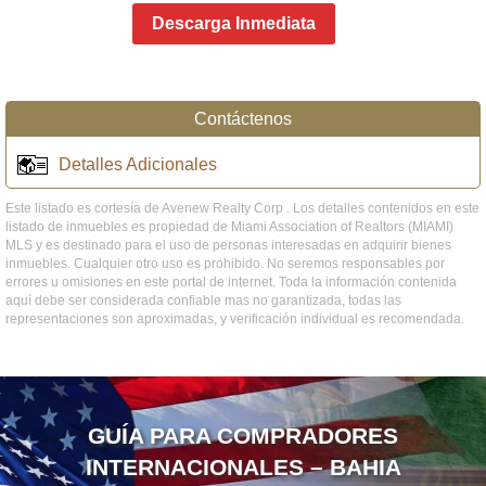
Descarga Inmediata
Contáctenos
Detalles Adicionales
Este listado es cortesía de Avenew Realty Corp . Los detalles contenidos en este
listado de inmuebles es propiedad de Miami Association of Realtors (MIAMI)
MLS y es destinado para el uso de personas interesadas en adquirir bienes
inmuebles. Cualquier otro uso es prohibido. No seremos responsables por
errores u omisiones en este portal de internet. Toda la información contenida
aquí debe ser considerada confiable mas no garantizada, todas las
representaciones son aproximadas, y verificación individual es recomendada.
GUÍA PARA COMPRADORES
INTERNACIONALES – BAHIA