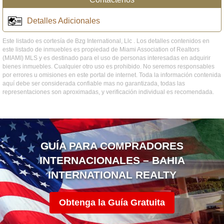
Detalles Adicionales
Este listado es cortesía de Bzg International, Llc . Los detalles contenidos en
este listado de inmuebles es propiedad de Miami Association of Realtors
(MIAMI) MLS y es destinado para el uso de personas interesadas en adquirir
bienes inmuebles. Cualquier otro uso es prohibido. No seremos responsables
por errores u omisiones en este portal de internet. Toda la información contenida
aquí debe ser considerada confiable mas no garantizada, todas las
representaciones son aproximadas, y verificación individual es recomendada.
GUÍA PARA COMPRADORES
INTERNACIONALES – BAHIA
INTERNATIONAL REALTY
Obtenga la Guía Gratuita