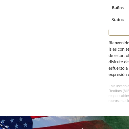
Baños
Status
Bienvenido
Isles con 
de estar, 
disfrute d
esfuerzo a
expresión 
Este listado 
Realtors (MI
responsables
representaci