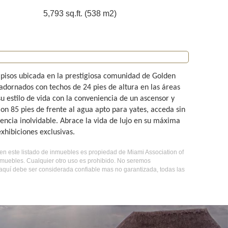
5,793 sq.ft. (538 m2)
pisos ubicada en la prestigiosa comunidad de Golden
 adornados con techos de 24 pies de altura en las áreas
u estilo de vida con la conveniencia de un ascensor y
Con 85 pies de frente al agua apto para yates, acceda sin
encia inolvidable. Abrace la vida de lujo en su máxima
xhibiciones exclusivas.
os en este listado de inmuebles es propiedad de Miami Association of
nmuebles. Cualquier otro uso es prohibido. No seremos
 aquí debe ser considerada confiable mas no garantizada, todas las