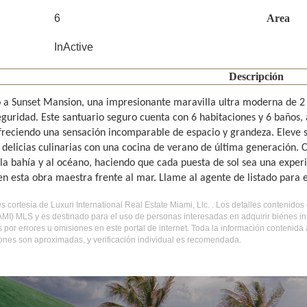
6
Area
InActive
Descripción
 a Sunset Mansion, una impresionante maravilla ultra moderna de 2 
seguridad. Este santuario seguro cuenta con 6 habitaciones y 6 baños,
ofreciendo una sensación incomparable de espacio y grandeza. Eleve s
e delicias culinarias con una cocina de verano de última generación. 
 la bahía y al océano, haciendo que cada puesta de sol sea una experi
en esta obra maestra frente al mar. Llame al agente de listado para e
es cortesía de Luxuri International Real Estate Miami, Llc. . Los detalles contenid
AMI) MLS y es destinado para el uso de personas interesadas en adquirir bienes i
 por errores u omisiones en este portal de internet. Toda la información contenida
ones son aproximadas, y verificación individual es recomendada.