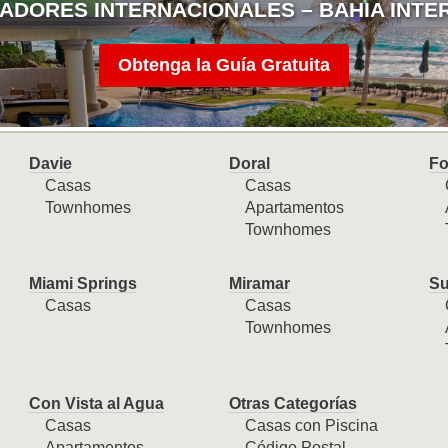
ADORES INTERNACIONALES – BAHIA INTE
Obtenga la Guía Gratuita
Davie
Doral
Fo
Casas
Casas
Townhomes
Apartamentos
Townhomes
Miami Springs
Miramar
Su
Casas
Casas
Townhomes
Con Vista al Agua
Otras Categorías
Casas
Casas con Piscina
Apartamentos
Código Postal