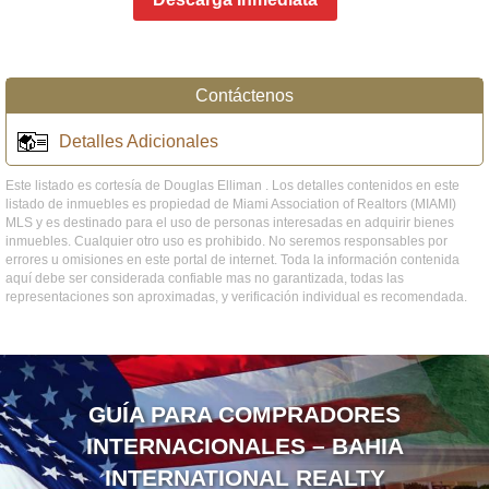
Contáctenos
Detalles Adicionales
Este listado es cortesía de Douglas Elliman . Los detalles contenidos en este
listado de inmuebles es propiedad de Miami Association of Realtors (MIAMI)
MLS y es destinado para el uso de personas interesadas en adquirir bienes
inmuebles. Cualquier otro uso es prohibido. No seremos responsables por
errores u omisiones en este portal de internet. Toda la información contenida
aquí debe ser considerada confiable mas no garantizada, todas las
representaciones son aproximadas, y verificación individual es recomendada.
GUÍA PARA COMPRADORES
INTERNACIONALES – BAHIA
INTERNATIONAL REALTY