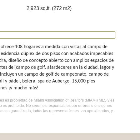
2,923 sq.ft. (272 m2)
n ofrece 108 hogares a medida con vistas al campo de
Residencia dúplex de dos pisos con acabados impecables
dra, diseño de concepto abierto con amplios espacios de
tes del campo de golf, atardeceres en la ciudad, lagos y
e incluyen un campo de golf de campeonato, campo de
all y pádel, bolera, spa de Auberge, 15,000 pies
iones ¡y mucho más!
bles es propiedad de Miami Association of Realtors (MIAMI) MLS y es
so es prohibido. No seremos responsables por errores u omisiones
 mas no garantizada, todas las representaciones son aproximadas, y