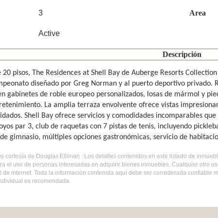
3
Area
Active
Descripción
 20 pisos, The Residences at Shell Bay de Auberge Resorts Collectio
mpeonato diseñado por Greg Norman y al puerto deportivo privado. 
en gabinetes de roble europeo personalizados, losas de mármol y pie
tretenimiento. La amplia terraza envolvente ofrece vistas impresionan
uidados. Shell Bay ofrece servicios y comodidades incomparables qu
oyos par 3, club de raquetas con 7 pistas de tenis, incluyendo pickleb
de gimnasio, múltiples opciones gastronómicas, servicio de habitac
 es cortesía de Douglas Elliman . Los detalles contenidos en este listado de inmue
ra el uso de personas interesadas en adquirir bienes inmuebles. Cualquier otro u
al de internet. Toda la información contenida aquí debe ser considerada confiable
 individual es recomendada.