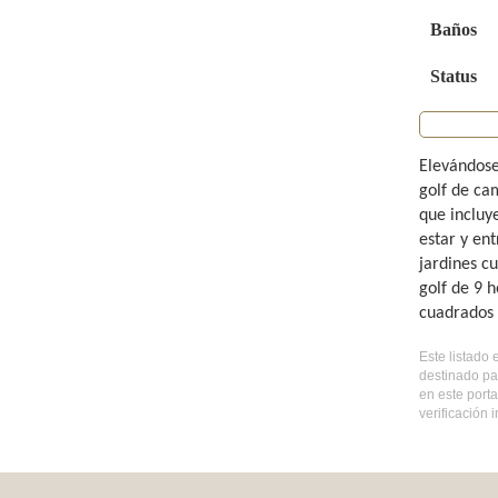
Baños
Status
Elevándose
golf de ca
que incluy
estar y en
jardines c
golf de 9 h
cuadrados 
Este listado
destinado pa
en este port
verificación