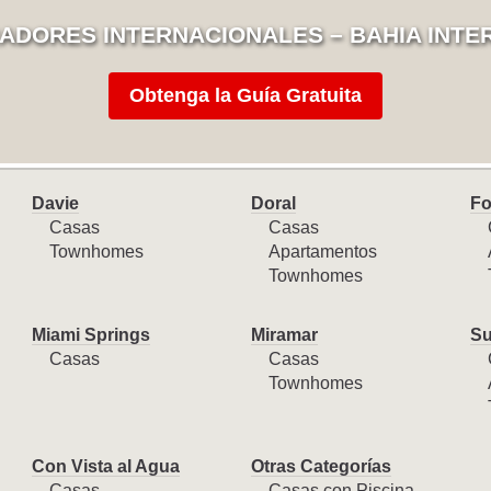
ADORES INTERNACIONALES – BAHIA INTE
Obtenga la Guía Gratuita
Davie
Doral
Fo
Casas
Casas
Townhomes
Apartamentos
Townhomes
Miami Springs
Miramar
Su
Casas
Casas
Townhomes
Con Vista al Agua
Otras Categorías
Casas
Casas con Piscina