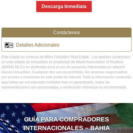
Descarga Inmediata
Contáctenos
Detalles Adicionales
Este listado es cortesía de Miles Goldstein Real Estate . Los detalles contenidos
en este listado de inmuebles es propiedad de Miami Association of Realtors
(MIAMI) MLS y es destinado para el uso de personas interesadas en adquirir
bienes inmuebles. Cualquier otro uso es prohibido. No seremos responsables
por errores u omisiones en este portal de internet. Toda la información contenida
aquí debe ser considerada confiable mas no garantizada, todas las
representaciones son aproximadas, y verificación individual es recomendada.
GUÍA PARA COMPRADORES
INTERNACIONALES – BAHIA