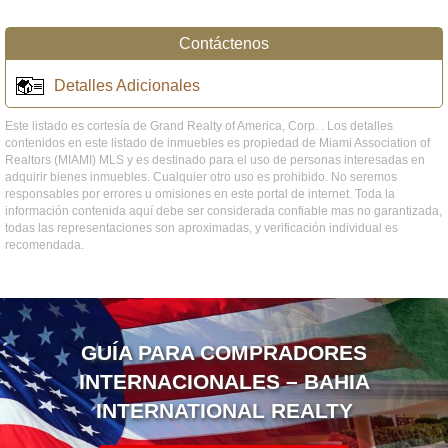
Contáctenos
Detalles Adicionales
Este listado es cortesía de Grand Realty of America, Corp. . Los detalles
contenidos en este listado de inmuebles es propiedad de Miami Association of
Realtors (MIAMI) MLS y es destinado para el uso de personas interesadas en
adquirir bienes inmuebles. Cualquier otro uso es prohibido. No seremos
responsables por errores u omisiones en este portal de internet. Toda la
información contenida aquí debe ser considerada confiable mas no garantizada,
todas las representaciones son aproximadas, y verificación individual es
recomendada.
GUÍA PARA COMPRADORES
INTERNACIONALES – BAHIA
INTERNATIONAL REALTY