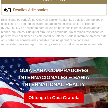
Detalles Adicionales
Este listado es cortesía de Coldwell Banker Realty . Los detalles contenidos en
este listado de inmuebles es propiedad de Miami Association of Realtors
(MIAMI) MLS y es destinado para el uso de personas interesadas en adquirir
bienes inmuebles. Cualquier otro uso es prohibido. No seremos responsables
por errores u omisiones en este portal de internet. Toda la información contenida
aquí debe ser considerada confiable mas no garantizada, todas las
representaciones son aproximadas, y verificación individual es recomendada.
GUÍA PARA COMPRADORES
INTERNACIONALES – BAHIA
INTERNATIONAL REALTY
Obtenga la Guía Gratuita