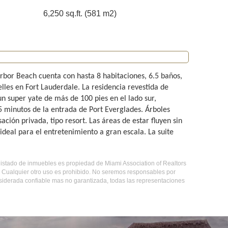
6,250 sq.ft. (581 m2)
arbor Beach cuenta con hasta 8 habitaciones, 6.5 baños,
lles en Fort Lauderdale. La residencia revestida de
n super yate de más de 100 pies en el lado sur,
5 minutos de la entrada de Port Everglades. Árboles
ción privada, tipo resort. Las áreas de estar fluyen sin
 ideal para el entretenimiento a gran escala. La suite
e listado de inmuebles es propiedad de Miami Association of Realtors
. Cualquier otro uso es prohibido. No seremos responsables por
nsiderada confiable mas no garantizada, todas las representaciones