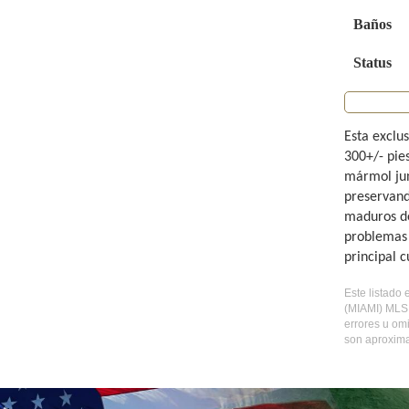
Baños
Status
Esta exclu
300+/- pie
mármol jun
preservand
maduros de
problemas h
principal c
Este listado 
(MIAMI) MLS 
errores u om
son aproxima