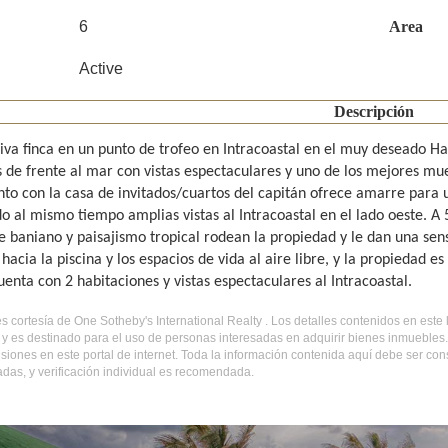
6
Area
Active
Descripción
siva finca en un punto de trofeo en Intracoastal en el muy deseado H
s de frente al mar con vistas espectaculares y uno de los mejores mue
to con la casa de invitados/cuartos del capitán ofrece amarre para u
o al mismo tiempo amplias vistas al Intracoastal en el lado oeste. A 
 baniano y paisajismo tropical rodean la propiedad y le dan una sensa
acia la piscina y los espacios de vida al aire libre, y la propiedad es
uenta con 2 habitaciones y vistas espectaculares al Intracoastal.
es cortesía de One Sotheby's International Realty . Los detalles contenidos en est
y es destinado para el uso de personas interesadas en adquirir bienes inmuebles
isiones en este portal de internet. Toda la información contenida aquí debe ser co
das, y verificación individual es recomendada.