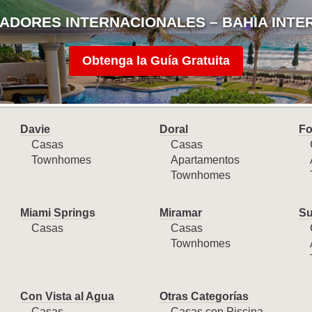
ADORES INTERNACIONALES – BAHIA INTE
Obtenga la Guía Gratuita
Davie
Doral
Fo
Casas
Casas
Townhomes
Apartamentos
Townhomes
Miami Springs
Miramar
Su
Casas
Casas
Townhomes
Con Vista al Agua
Otras Categorías
Casas
Casas con Piscina