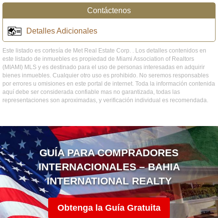
Contáctenos
Detalles Adicionales
Este listado es cortesía de Met Real Estate Corp. . Los detalles contenidos en
este listado de inmuebles es propiedad de Miami Association of Realtors
(MIAMI) MLS y es destinado para el uso de personas interesadas en adquirir
bienes inmuebles. Cualquier otro uso es prohibido. No seremos responsables
por errores u omisiones en este portal de internet. Toda la información contenida
aquí debe ser considerada confiable mas no garantizada, todas las
representaciones son aproximadas, y verificación individual es recomendada.
GUÍA PARA COMPRADORES
INTERNACIONALES – BAHIA
INTERNATIONAL REALTY
Obtenga la Guía Gratuita