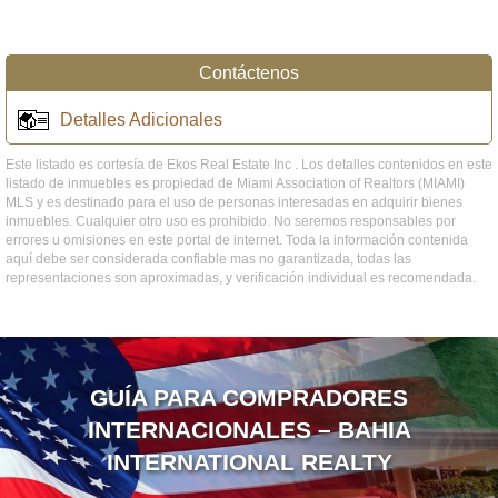
Contáctenos
Detalles Adicionales
Este listado es cortesía de Ekos Real Estate Inc . Los detalles contenidos en este
listado de inmuebles es propiedad de Miami Association of Realtors (MIAMI)
MLS y es destinado para el uso de personas interesadas en adquirir bienes
inmuebles. Cualquier otro uso es prohibido. No seremos responsables por
errores u omisiones en este portal de internet. Toda la información contenida
aquí debe ser considerada confiable mas no garantizada, todas las
representaciones son aproximadas, y verificación individual es recomendada.
GUÍA PARA COMPRADORES
INTERNACIONALES – BAHIA
INTERNATIONAL REALTY