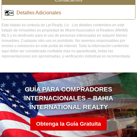
Detalles Adicionales
Este listado es cortesía de Lpt Realty, Llc . Los detalles contenidos en este
listado de inmuebles es propiedad de Miami Association of Realtors (MIAMI)
MLS y es destinado para el uso de personas interesadas en adquirir bienes
inmuebles. Cualquier otro uso es prohibido. No seremos responsables por
errores u omisiones en este portal de internet. Toda la información contenida
aquí debe ser considerada confiable mas no garantizada, todas las
representaciones son aproximadas, y verificación individual es recomendada.
GUÍA PARA COMPRADORES
INTERNACIONALES – BAHIA
INTERNATIONAL REALTY
Obtenga la Guía Gratuita