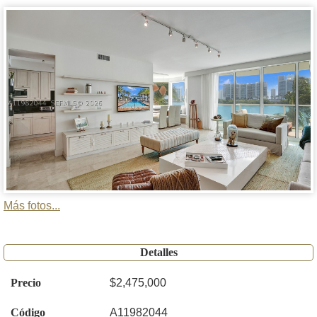
Más fotos...
Detalles
Precio
$2,475,000
Código
A11982044