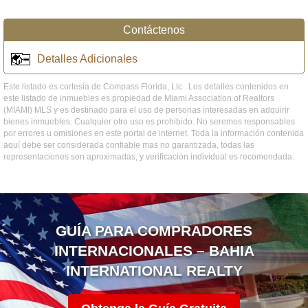
Contáctenos
Detalles Adicionales
Este listado es cortesía de Compass Florida, Llc . Los detalles contenidos en
este listado de inmuebles es propiedad de Miami Association of Realtors
(MIAMI) MLS y es destinado para el uso de personas interesadas en adquirir
bienes inmuebles. Cualquier otro uso es prohibido. No seremos responsables
por errores u omisiones en este portal de internet. Toda la información contenida
aquí debe ser considerada confiable mas no garantizada, todas las
representaciones son aproximadas, y verificación individual es recomendada.
GUÍA PARA COMPRADORES
INTERNACIONALES – BAHIA
INTERNATIONAL REALTY