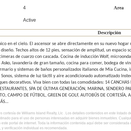
4
Area
Active
Descripción
nico en el cielo. El ascensor se abre directamente en su nuevo hogar
 diseño. Techos altos de 12 pies, sensación de amplitud, un espacio 
cimeras de cuarzo con cascada. Cocina de inducción Wolf, microonda
as Asko, lavandería de gran tamaño, cocina para comer, bodega de vi
rmario y sistemas de baños personalizados italianos de Mia Cucina, 
 Sonos, sistema de luz táctil y aire acondicionado automatizado Inste
ues decorativos. Viva bien con todas las comodidades: 14 CANCHA
RESTAURANTES, SPA DE ÚLTIMA GENERACIÓN, MARINA, SENDERO P
TO, CAMPO DE FÚTBOL, GREEN DE GOLF, AUTOBÚS DE CORTESÍA, 
S...
es cortesía de Williams Island Realty, Llc . Los detalles contenidos en este listad
tinado para el uso de personas interesadas en adquirir bienes inmuebles. Cualqui
 este portal de internet. Toda la información contenida aquí debe ser considerada
 y verificación individual es recomendada.