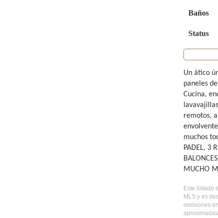
Baños
Status
Un ático ú
paneles de
Cucina, en
lavavajill
remotos, a
envolvente
muchos toq
PADEL, 3 
BALONCES
MUCHO MÁ
Este listado 
MLS y es des
omisiones en
aproximadas,