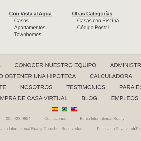
Con Vista al Agua
Otras Categorías
Casas
Casas con Piscina
Apartamentos
Código Postal
Townhomes
A
CONOCER NUESTRO EQUIPO
ADMINIST
 OBTENER UNA HIPOTECA
CALCULADORA
TE
NOSOTROS
TESTIMONIOS
PARA E
MPRA DE CASA VIRTUAL
BLOG
EMPLEOS
305-423-9954
Contáctenos
Bahia International Realty
/
ahia International Realty. Derechos Reservados.
Política de Privacidad
Té