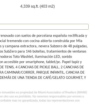
4,339 sq.ft. (403 m2)
 renovado con suelos de porcelana española rectificada y
social tremendo con cocina abierta construida por Mia
s y campana extractora, nevera Subzero de 48 pulgadas,
nos SubZero para 146 botellas, tratamientos de ventanas
inodoros Toto Washlet, iluminación LED, sonido
on accesible por smartphone, tablet/pc. Papel tapiz y
S DE TENIS, 4 CANCHAS DE PICKLE BALL, 2 CANCHAS DE
ARA CAMINAR/CORRER, PARQUE INFANTIL, CANCHA DE
ADEMÁS DE UNA TIENDA DE CAFÉ/GELATO GOURMET, Y
o de inmuebles es propiedad de Miami Association of Realtors (MIAMI)
er otro uso es prohibido. No seremos responsables por errores u
 confiable mas no garantizada, todas las representaciones son