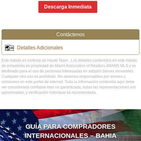
Descarga Inmediata
Contáctenos
Detalles Adicionales
Este listado es cortesía de Haute Team . Los detalles contenidos en este listado
de inmuebles es propiedad de Miami Association of Realtors (MIAMI) MLS y es
destinado para el uso de personas interesadas en adquirir bienes inmuebles.
Cualquier otro uso es prohibido. No seremos responsables por errores u
omisiones en este portal de internet. Toda la información contenida aquí debe
ser considerada confiable mas no garantizada, todas las representaciones son
aproximadas, y verificación individual es recomendada.
GUÍA PARA COMPRADORES
INTERNACIONALES – BAHIA