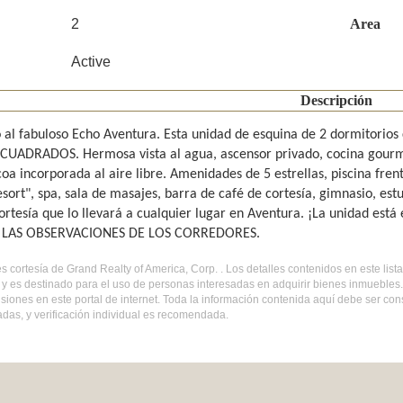
2
Area
Active
Descripción
 al fabuloso Echo Aventura. Esta unidad de esquina de 2 dormitorio
 CUADRADOS. Hermosa vista al agua, ascensor privado, cocina gourm
oa incorporada al aire libre. Amenidades de 5 estrellas, piscina frent
sort", spa, sala de masajes, barra de café de cortesía, gimnasio, est
ortesía que lo llevará a cualquier lugar en Aventura. ¡La unidad es
 LAS OBSERVACIONES DE LOS CORREDORES.
es cortesía de Grand Realty of America, Corp. . Los detalles contenidos en este li
y es destinado para el uso de personas interesadas en adquirir bienes inmuebles
isiones en este portal de internet. Toda la información contenida aquí debe ser co
das, y verificación individual es recomendada.