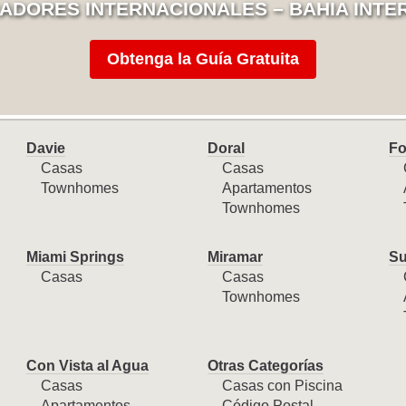
ADORES INTERNACIONALES – BAHIA INTE
Obtenga la Guía Gratuita
Davie
Doral
Fo
Casas
Casas
Townhomes
Apartamentos
Townhomes
Miami Springs
Miramar
Su
Casas
Casas
Townhomes
Con Vista al Agua
Otras Categorías
Casas
Casas con Piscina
Apartamentos
Código Postal