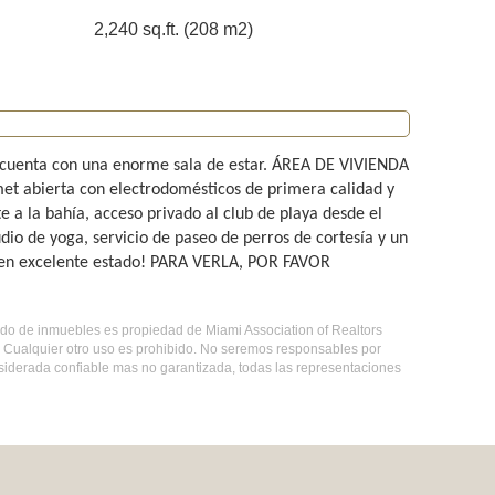
2,240 sq.ft. (208 m2)
s cuenta con una enorme sala de estar. ÁREA DE VIVIENDA
et abierta con electrodomésticos de primera calidad y
e a la bahía, acceso privado al club de playa desde el
udio de yoga, servicio de paseo de perros de cortesía y un
tá en excelente estado! PARA VERLA, POR FAVOR
stado de inmuebles es propiedad de Miami Association of Realtors
. Cualquier otro uso es prohibido. No seremos responsables por
nsiderada confiable mas no garantizada, todas las representaciones