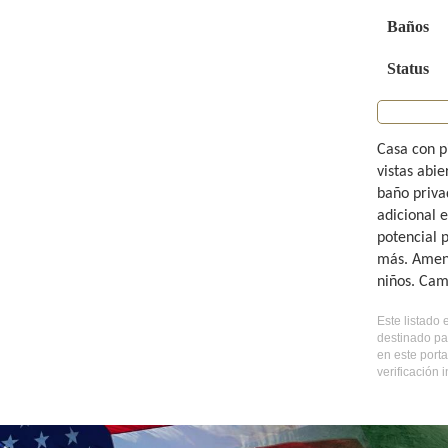
Baños
Status
Casa con p
vistas abie
baño priva
adicional 
potencial 
más. Ameni
niños. Cami
Este listado 
destinado pa
en este port
verificación