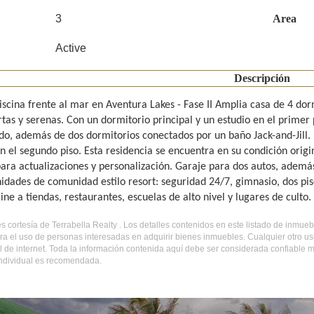
3
Area
Active
Descripción
iscina frente al mar en Aventura Lakes - Fase II Amplia casa de 4 dor
rtas y serenas. Con un dormitorio principal y un estudio en el primer
do, además de dos dormitorios conectados por un baño Jack-and-Jill.
en el segundo piso. Esta residencia se encuentra en su condición or
para actualizaciones y personalización. Garaje para dos autos, adem
dades de comunidad estilo resort: seguridad 24/7, gimnasio, dos pisci
ne a tiendas, restaurantes, escuelas de alto nivel y lugares de culto.
es cortesía de Terrabella Realty . Los detalles contenidos en este listado de inmu
ra el uso de personas interesadas en adquirir bienes inmuebles. Cualquier otro u
al de internet. Toda la información contenida aquí debe ser considerada confiable
 individual es recomendada.