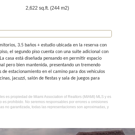
2,622 sq.ft. (244 m2)
mitorios, 3.5 baños + estudio ubicada en la reserva con
 piso, el segundo piso cuenta con una suite adicional con
 La casa está diseñada pensando en permitir espacio
iginal pero bien mantenida, presentando un tremendo
ás de estacionamiento en el camino para dos vehículos
nas, jacuzzi, salón de fiestas y sala de juegos para
ebles es propiedad de Miami Association of Realtors (MIAMI) MLS y es
so es prohibido. No seremos responsables por errores u omisiones
 mas no garantizada, todas las representaciones son aproximadas, y