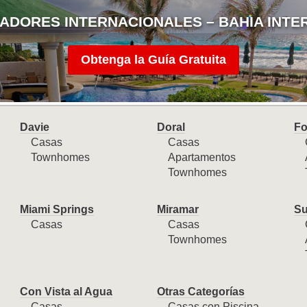
ADORES INTERNACIONALES – BAHIA INTE
Obtenga la Guía Gratuita
Davie
Doral
Fo
Casas
Casas
Townhomes
Apartamentos
Townhomes
Miami Springs
Miramar
Su
Casas
Casas
Townhomes
Con Vista al Agua
Otras Categorías
Casas
Casas con Piscina