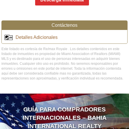
Contáctenos
Detalles Adicionales
Este listado es cortesía de Re/max Royale . Los detalles contenidos en este
listado de inmuebles es propiedad de Miami Association of Realtors (MIAMI)
MLS y es destinado para el uso de personas interesadas en adquirir bienes
inmuebles. Cualquier otro uso es prohibido. No seremos responsables por
errores u omisiones en este portal de internet. Toda la información contenida
aquí debe ser considerada confiable mas no garantizada, todas las
representaciones son aproximadas, y verificación individual es recomendada.
GUÍA PARA COMPRADORES
INTERNACIONALES – BAHIA
INTERNATIONAL REALTY