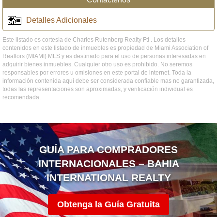
Detalles Adicionales
Este listado es cortesía de Charles Rutenberg Realty Ftl . Los detalles
contenidos en este listado de inmuebles es propiedad de Miami Association of
Realtors (MIAMI) MLS y es destinado para el uso de personas interesadas en
adquirir bienes inmuebles. Cualquier otro uso es prohibido. No seremos
responsables por errores u omisiones en este portal de internet. Toda la
información contenida aquí debe ser considerada confiable mas no garantizada,
todas las representaciones son aproximadas, y verificación individual es
recomendada.
GUÍA PARA COMPRADORES
INTERNACIONALES – BAHIA
INTERNATIONAL REALTY
Obtenga la Guía Gratuita