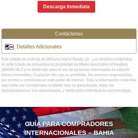
Descarga Inmediata
Contáctenos
Detalles Adicionales
Este listado es cortesía de Williams Island Realty, Llc . Los detalles contenidos
en este listado de inmuebles es propiedad de Miami Association of Realtors
(MIAMI) MLS y es destinado para el uso de personas interesadas en adquirir
bienes inmuebles. Cualquier otro uso es prohibido. No seremos responsables
por errores u omisiones en este portal de internet. Toda la información contenida
aquí debe ser considerada confiable mas no garantizada, todas las
representaciones son aproximadas, y verificación individual es recomendada.
GUÍA PARA COMPRADORES
INTERNACIONALES – BAHIA