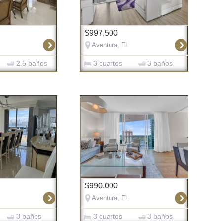
$997,500
Aventura, FL
2.5 baños
3 cuartos
3 baños
$990,000
Aventura, FL
3 baños
3 cuartos
3 baños