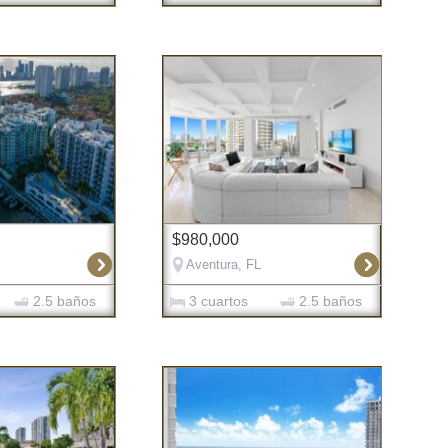
$980,000
Aventura, FL
2.5 baños
3 cuartos
2.5 baños