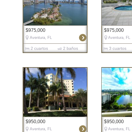
$975,000
$975,000
Aventura, FL
Aventura, FL
2 cuartos
2 baños
3 cuartos
$950,000
$950,000
Aventura, FL
Aventura, FL