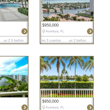
$950,000
Aventura, FL
2.5 baños
3 cuartos
2 baños
$950,000
Aventura, FL