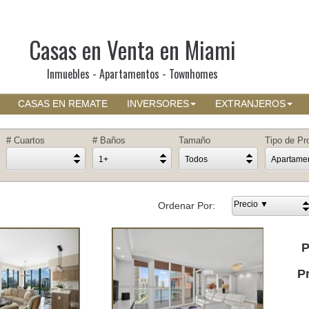
Casas en Venta en Miami
Inmuebles - Apartamentos - Townhomes
CASAS EN REMATE
INVERSORES
EXTRANJEROS
# Cuartos
# Baños
Tamaño
Tipo de Pr
1+
Todos
Apartame
Precio ▼
Ordenar Por:
P
P