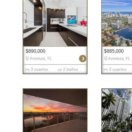
$890,000
$885,000
Aventura, FL
Aventura, FL
3 cuartos
2 baños
3 cuartos