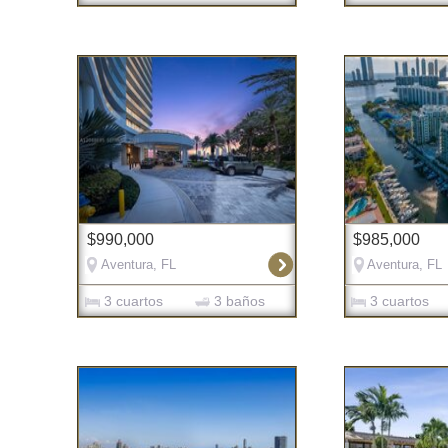
$990,000
$985,000
Aventura, FL
Aventura, FL
3 cuartos
3 baños
3 cuartos