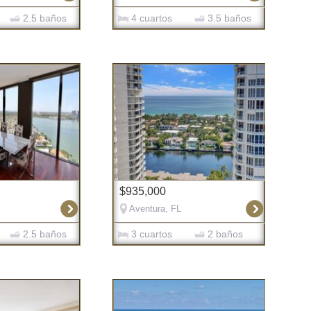
2.5 baños
4 cuartos
3.5 baños
$935,000
Aventura, FL
2.5 baños
3 cuartos
2 baños