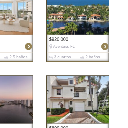
$920,000
Aventura, FL
2.5 baños
3 cuartos
2 baños