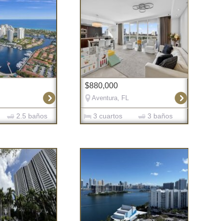
$880,000
Aventura, FL
2.5 baños
3 cuartos
3 baños