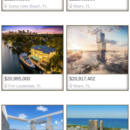
Sunny Isles Beach, FL
Miami, FL
$20,995,000
$20,917,402
Fort Lauderdale, FL
Miami, FL