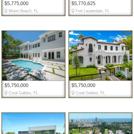
$5,775,000
$5,770,625
Miami Beach, FL
Fort Lauderdale, FL
$5,750,000
$5,750,000
Coral Gables, FL
Coral Gables, FL