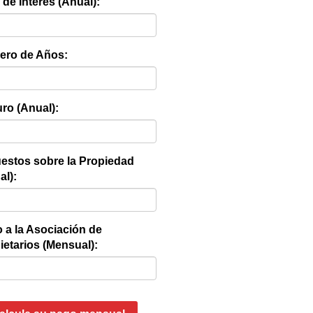
 de Interés (Anual):
ro de Años:
ro (Anual):
estos sobre la Propiedad
al):
 a la Asociación de
ietarios (Mensual):