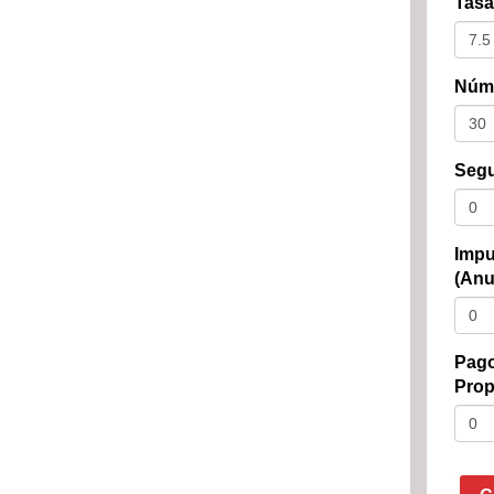
Tasa
Núme
Segu
Impu
(Anu
Pago
Prop