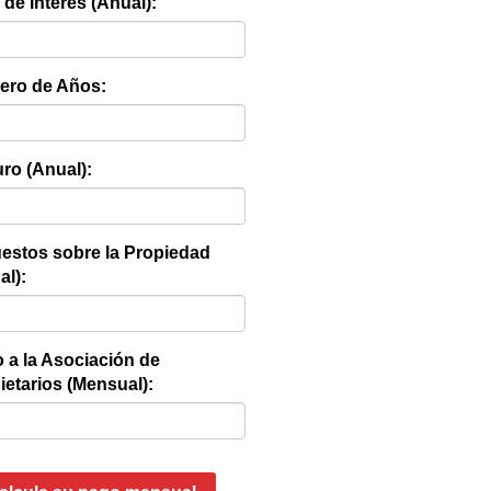
 de Interés (Anual):
ro de Años:
ro (Anual):
estos sobre la Propiedad
al):
 a la Asociación de
ietarios (Mensual):