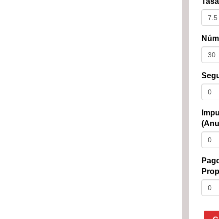
Tasa
Núme
Segu
Impu
(Anu
Pago
Prop