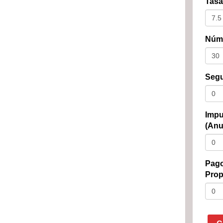
Tasa
Núme
Segu
Impu
(Anu
Pago
Prop