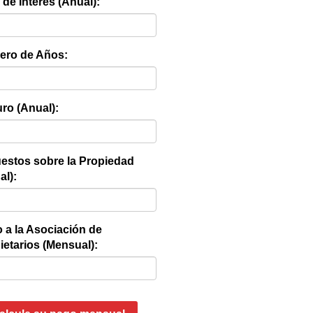
 de Interés (Anual):
ro de Años:
ro (Anual):
estos sobre la Propiedad
al):
 a la Asociación de
ietarios (Mensual):