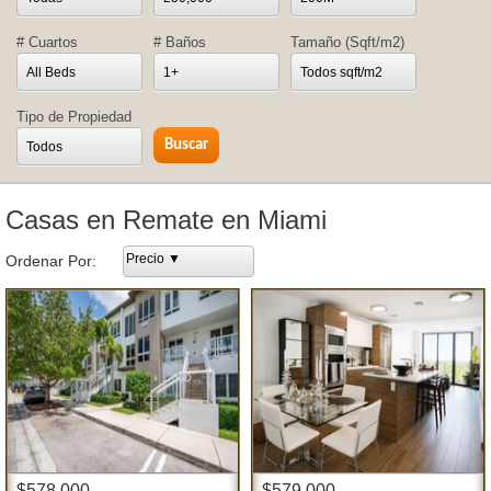
# Cuartos
# Baños
Tamaño (Sqft/m2)
All Beds
1+
Todos sqft/m2
Tipo de Propiedad
Todos
Casas en Remate en Miami
Precio ▼
Ordenar Por:
$578,000
$579,000