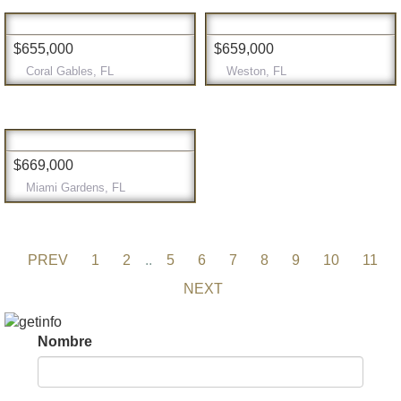
$655,000
$659,000
Coral Gables, FL
Weston, FL
$669,000
Miami Gardens, FL
PREV
1
2
..
5
6
7
8
9
10
11
NEXT
Nombre