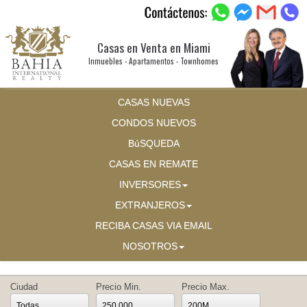
Casas en Venta en Miami
Inmuebles - Apartamentos - Townhomes
CASAS NUEVAS
CONDOS NUEVOS
BúSQUEDA
CASAS EN REMATE
INVERSORES
EXTRANJEROS
RECIBA CASAS VIA EMAIL
NOSOTROS
Ciudad
Precio Min.
Precio Max.
Todas
250,000
200M