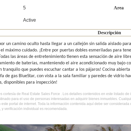
5
Area
Active
Descripción
or un camino oculto hasta llegar a un callejón sin salida aislado pa
 el máximo cuidado. ¡Entre por puertas dobles esmeriladas para tener 
¡Todas las áreas de entretenimiento tienen esta sensación de aire li
miento de baterías, manteniendo el aire acondicionado muy bajo con 
n tranquilo que puedes escuchar cantar a los pájaros! Cocina abierta
fa de gas BlueStar, con vista a la sala familiar y paredes de vidrio h
s, disponibles para inspección!
es cortesía de Real Estate Sales Force . Los detalles contenidos en este listado d
tinado para el uso de personas interesadas en adquirir bienes inmuebles. Cualqui
 este portal de internet. Toda la información contenida aquí debe ser considerada
 y verificación individual es recomendada.