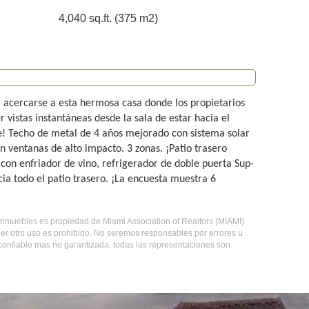
4,040 sq.ft. (375 m2)
ra acercarse a esta hermosa casa donde los propietarios
vistas instantáneas desde la sala de estar hacia el
bre! Techo de metal de 4 años mejorado con sistema solar
ventanas de alto impacto. 3 zonas. ¡Patio trasero
 con enfriador de vino, refrigerador de doble puerta Sup-
acia todo el patio trasero. ¡La encuesta muestra 6
e inmuebles es propiedad de Miami Association of Realtors (MIAMI)
er otro uso es prohibido. No seremos responsables por errores u
 confiable mas no garantizada, todas las representaciones son