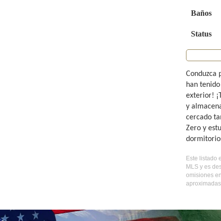
Baños
Status
Conduzca p
han tenido
exterior! 
y almacena
cercado ta
Zero y estu
dormitorio
Este listado 
MLS y es des
omisiones en
aproximadas,