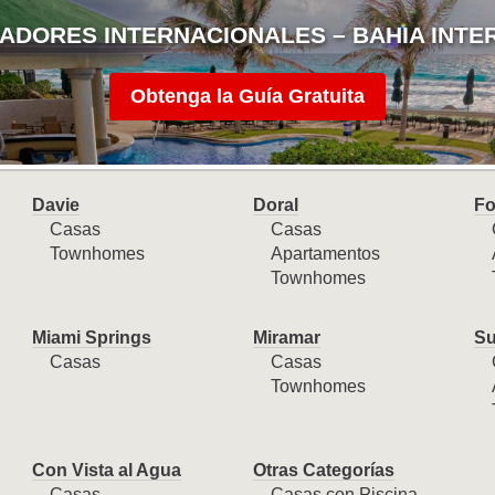
ADORES INTERNACIONALES – BAHIA INTE
Obtenga la Guía Gratuita
Davie
Doral
Fo
Casas
Casas
Townhomes
Apartamentos
Townhomes
Miami Springs
Miramar
Su
Casas
Casas
Townhomes
Con Vista al Agua
Otras Categorías
Casas
Casas con Piscina