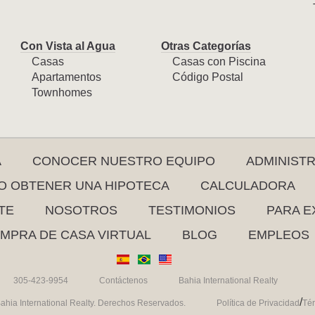
Con Vista al Agua
Otras Categorías
Casas
Casas con Piscina
Apartamentos
Código Postal
Townhomes
A
CONOCER NUESTRO EQUIPO
ADMINIST
 OBTENER UNA HIPOTECA
CALCULADORA
TE
NOSOTROS
TESTIMONIOS
PARA E
MPRA DE CASA VIRTUAL
BLOG
EMPLEOS
305-423-9954
Contáctenos
Bahia International Realty
/
ahia International Realty. Derechos Reservados.
Política de Privacidad
Té