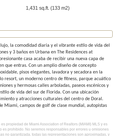
1,431 sq.ft. (133 m2)
, la comodidad diaria y el vibrante estilo de vida del
iones y 3 baños en Urbana en The Residences at
sionante casa acaba de recibir una nueva capa de
 en que entras. Con un amplio diseño de concepto
xidable, pisos elegantes, lavadora y secadora en la
lo resort, un moderno centro de fitness, parque acuático
uniones y hermosas calles arboladas, paseos escénicos y
stilo de vida del sur de Florida. Con una ubicación
imiento y atracciones culturales del centro de Doral.
 de Miami, campos de golf de clase mundial, autopistas
es es propiedad de Miami Association of Realtors (MIAMI) MLS y es
so es prohibido. No seremos responsables por errores u omisiones
 mas no garantizada, todas las representaciones son aproximadas, y