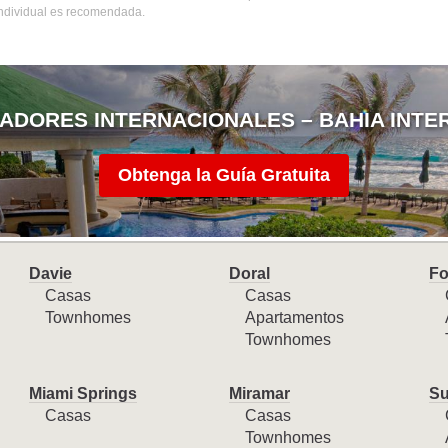
 individual es recomendada.
ADORES INTERNACIONALES – BAHIA INTE
Obtenga la Guía Gratuita
Davie
Doral
Fo
Casas
Casas
Townhomes
Apartamentos
Townhomes
Miami Springs
Miramar
Su
Casas
Casas
Townhomes